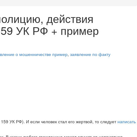
полицию, действия
159 УК РФ + пример
явление о мошенничестве пример
,
заявление по факту
59 УК РФ). И если человек стал его жертвой, то следует
написать
и. В жизни любого гражданина может случиться неприятная