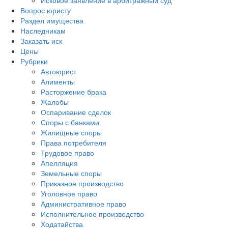
Исковое заявление в арбитражный суд
Вопрос юристу
Раздел имущества
Наследникам
Заказать иск
Цены
Рубрики
Автоюрист
Алименты
Расторжение брака
Жалобы
Оспаривание сделок
Споры с банками
Жилищные споры
Права потребителя
Трудовое право
Апелляция
Земельные споры
Приказное производство
Уголовное право
Административное право
Исполнительное производство
Ходатайства