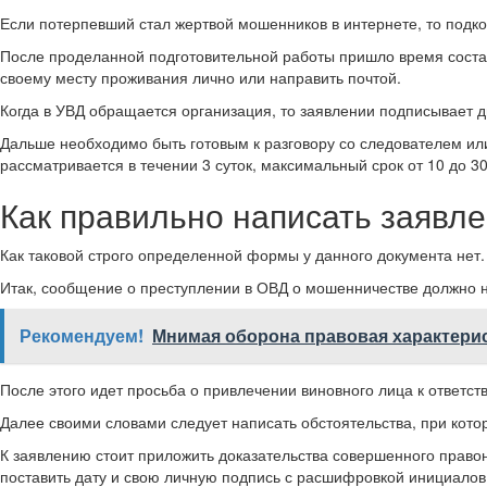
Если потерпевший стал жертвой мошенников в интернете, то подк
После проделанной подготовительной работы пришло время состав
своему месту проживания лично или направить почтой.
Когда в УВД обращается организация, то заявлении подписывает д
Дальше необходимо быть готовым к разговору со следователем ил
рассматривается в течении 3 суток, максимальный срок от 10 до 30
Как правильно написать заявл
Как таковой строго определенной формы у данного документа нет.
Итак, сообщение о преступлении в ОВД о мошенничестве должно н
Рекомендуем!
Мнимая оборона правовая характери
После этого идет просьба о привлечении виновного лица к ответст
Далее своими словами следует написать обстоятельства, при кото
К заявлению стоит приложить доказательства совершенного правон
поставить дату и свою личную подпись с расшифровкой инициалов