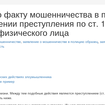
о факту мошенничества в 
нии преступления по ст. 
физического лица
ошенничестве
,
заявление о мошенничестве в полицию образец
,
за
сть
еских действиях злоумышленника
ве пример
зни. Между тем подобные действия являются преступлением (ст. 1
ть ниже.
ыманивают деньги у доверчивых граждан. Их называют мошенникам