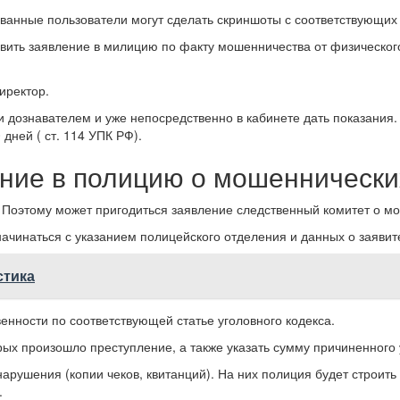
ованные пользователи могут сделать скриншоты с соответствующих
ить заявление в милицию по факту мошенничества от физического 
иректор.
и дознавателем и уже непосредственно в кабинете дать показания
 дней ( ст. 114 УПК РФ).
ение в полицию о мошенническ
 Поэтому может пригодиться заявление следственный комитет о мо
ачинаться с указанием полицейского отделения и данных о заявит
стика
венности по соответствующей статье уголовного кодекса.
рых произошло преступление, а также указать сумму причиненного
арушения (копии чеков, квитанций). На них полиция будет строить
.