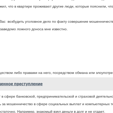
жил, что в квартире проживают другие люди, которые пояснили, что
 Вас возбудить уголовное дело по факту совершение мошенничест
 заведомо ложного доноса мне известно.
ществом либо правами на него, посредством обмана или злоупотр
шенное преступление
 в сфере банковской, предпринимательской и страховой деятельно
ть за мошенничество в сфере социальных выплат и компьютерных т
таточно. Например, знакомый взял деньги в долг и не отдает.