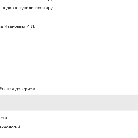
 недавно купили квартиру.
ва Ивановым И.И.
ебления доверием.
сти.
ехнологий.